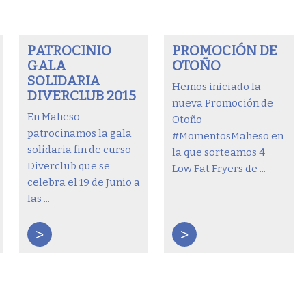
PATROCINIO
PROMOCIÓN DE
GALA
OTOÑO
SOLIDARIA
Hemos iniciado la
DIVERCLUB 2015
nueva Promoción de
En Maheso
Otoño
patrocinamos la gala
#MomentosMaheso en
solidaria fin de curso
la que sorteamos 4
Diverclub que se
Low Fat Fryers de ...
celebra el 19 de Junio a
las ...
>
>