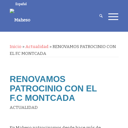
Español
Inicio
»
Actualidad
»
RENOVAMOS PATROCINIO CON
EL F.C MONTCADA
RENOVAMOS
PATROCINIO CON EL
F.C MONTCADA
ACTUALIDAD
En Maheso patrocinamos desde hace más de