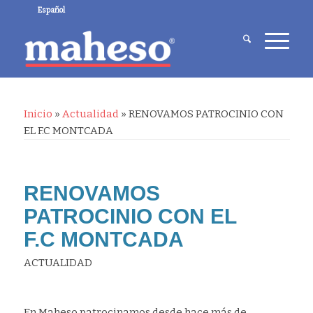
Español
Inicio
»
Actualidad
»
RENOVAMOS PATROCINIO CON
EL F.C MONTCADA
RENOVAMOS
PATROCINIO CON EL
F.C MONTCADA
ACTUALIDAD
En Maheso patrocinamos desde hace más de