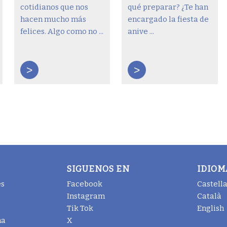
cotidianos que nos
qué preparar? ¿Te han
hacen mucho más
encargado la fiesta de
felices. Algo como no ...
anive ...
>
>
SIGUENOS EN
IDIOM
es
Facebook
Castell
Instagram
Català
Tik Tok
English
na
X