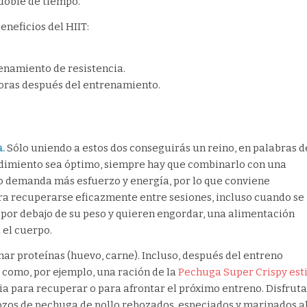
 doble de tiempo.
neficios del HIIT:
enamiento de resistencia.
oras después del entrenamiento.
a.
Sólo uniendo a estos dos conseguirás un reino, en palabras d
rendimiento sea óptimo, siempre hay que combinarlo con una
 demanda más esfuerzo y energía, por lo que conviene
ra recuperarse eficazmente entre sesiones, incluso cuando se
n por debajo de su peso y quieren engordar, una alimentación
 el cuerpo.
r proteínas (huevo, carne). Incluso, después del entreno
 como, por ejemplo, una ración de la
Pechuga Super Crispy esti
a para recuperar o para afrontar el próximo entreno. Disfruta
trozos de pechuga de pollo rebozados, especiados y marinados a