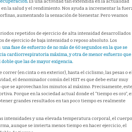
recuperación.
Es una actividad tan extendida en la actualidad
en la salud y el rendimiento. Nos ayuda a incrementar la fuer
ndorfinas, aumentando la sensación de bienestar. Pero veamos
iodos repetidos de ejercicio de alta intensidad desarrollados
 de ejercicio de baja intensidad o reposo absoluto. Los
:
una fase de esfuerzo de no más de 60 segundos en la que se
cia cardiorrespiratoria máxima, y otra
de menor esfuerzo que
 doble que las de mayor exigencia.
 correr (en cinta o en exterior), hasta el ciclismo, las pesas o e
tividad, el denominador común del HIIT es que debe estar muy
o que se aprovechan los minutos al máximo. Precisamente, est
ortiva. Porque en la sociedad actual donde el “tiempo es oro”, e
obtener grandes resultados en tan poco tiempo es realmente
altas intensidades y una elevada temperatura corporal, el cuerp
rma, aunque se invierta menos tiempo en hacer ejercicio, el