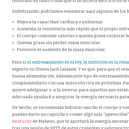
resultado es tanto o más que si se hiciera ejercicio en el
Sintetizando, podríamos enumerar aquí algunos de los be
Mejora la capacidad cardíaca y pulmonar.
Aumenta la resistencia más rápido que el propio entr
El cuerpo consume calorías y quema grasa corporal h
Quema grasa sin perder masa muscular.
Favorece el aumento de la masa muscular.
Pero si
el entrenamiento es el rey, la nutrición es la rein
experto en fitness Jack Lalanne. Y es que, para que el 
buena alimentación. Además,este tipo de entrenamiento
complementarlo con una nutrición rica en proteínas. Pa
quiere adelgazar o, a la inversa, para aquellos que está
adecuada ayudará a asegurar la energía necesaria para
De hecho, se recomienda hidratar mucho el cuerpo y toma
puedes darte un capricho y comer algo más “apetecible”
Kentucky
de Maheso, que te aportará la energía necesari
tras una sesión de HITT de estos crujientes y sabrosos 