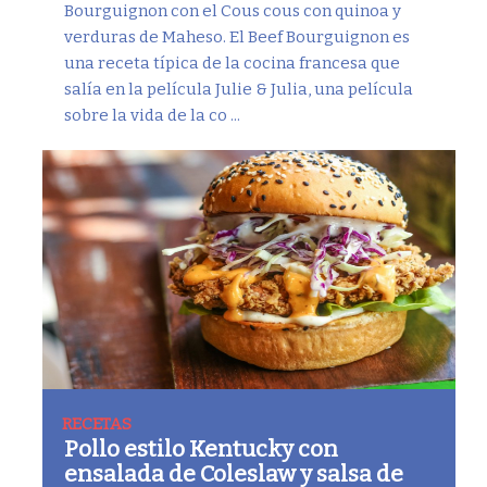
Bourguignon con el Cous cous con quinoa y
verduras de Maheso. El Beef Bourguignon es
una receta típica de la cocina francesa que
salía en la película Julie & Julia, una película
sobre la vida de la co ...
RECETAS
Pollo estilo Kentucky con
ensalada de Coleslaw y salsa de