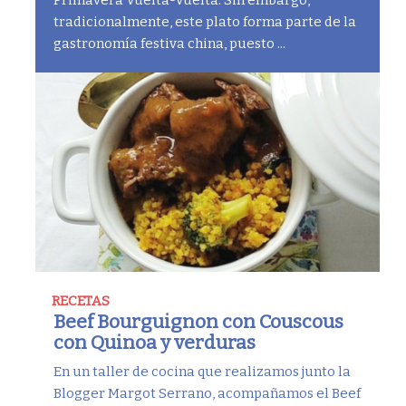
Primavera Vuelta-Vuelta. Sin embargo,
tradicionalmente, este plato forma parte de la
gastronomía festiva china, puesto ...
RECETAS
Beef Bourguignon con Couscous
con Quinoa y verduras
En un taller de cocina que realizamos junto la
Blogger Margot Serrano, acompañamos el Beef