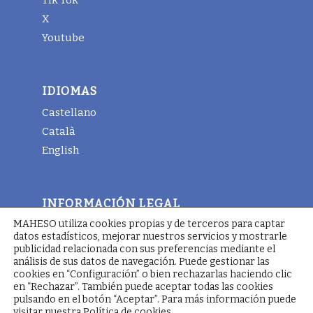
Tik Tok
X
Youtube
IDIOMAS
Castellano
Català
English
INFORMACIÓN LEGAL
MAHESO utiliza cookies propias y de terceros para captar
Aviso legal
datos estadísticos, mejorar nuestros servicios y mostrarle
Términos y condiciones generales
publicidad relacionada con sus preferencias mediante el
análisis de sus datos de navegación. Puede gestionar las
Política de cookies
cookies en “Configuración” o bien rechazarlas haciendo clic
en “Rechazar”. También puede aceptar todas las cookies
pulsando en el botón “Aceptar”. Para más información puede
visitar nuestra
Política de cookies
.
© Copyright - Maheso 2025 - Web designed by
Pimienta